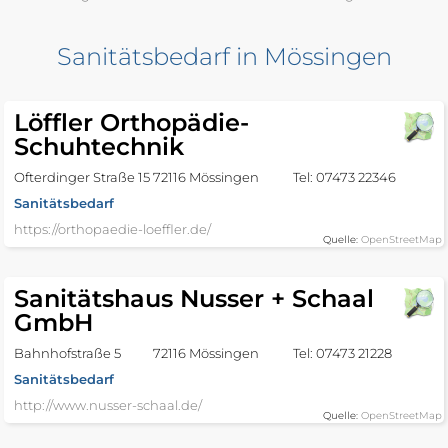
Sanitätsbedarf in Mössingen
Löffler Orthopädie-
Schuhtechnik
Ofterdinger Straße 15
72116 Mössingen
Tel: 07473 22346
Sanitätsbedarf
https://orthopaedie-loeffler.de/
Quelle:
OpenStreetMap
Sanitätshaus Nusser + Schaal
GmbH
Bahnhofstraße 5
72116 Mössingen
Tel: 07473 21228
Sanitätsbedarf
http://www.nusser-schaal.de/
Quelle:
OpenStreetMap